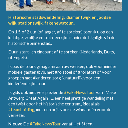
Historische stadswandeling, diamantwijk en joodse
wijk, stationswijk, fakenewstour...
Op 1,5 of 2 uur (of langer, af te spreken) toon ik u op een
luchtige, vrolijke en toch leerrijke manier de highlights in de
historische binnenstad,.
Duur, start- en eindpunt af te spreken (Nederlands, Duits,
of Engels).
Ik pas de tours graag aan aan uw wensen, ook voor minder
mobiele gasten (bvb. met #rolstoel of #rollator) of voor
groepen met #kinderen zorg ik natuurlijk voor een
kindvriendelijke tour.
Ik gids ook met veel plezier de
#FakeNewsTour
van
'Make
Antwerp Great Again'
... een heel prettige wandeling met
een twist door het historische centrum,, ideaal als
#teambuilding
, met een prijs voor de winnaar én voor de
verliezer.
Nieuw
: De
#FakeNewsTour
vanaf
Het Steen
,